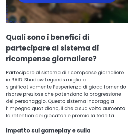
Quali sono i benefici di
partecipare al sistema di
ricompense giornaliere?
Partecipare al sistema di ricompense giornaliere
in RAID: Shadow Legends migliora
significativamente l’esperienza di gioco fornendo
risorse preziose che potenziano la progressione
del personaggio. Questo sistema incoraggia
l’impegno quotidiano, il che a sua volta aumenta
la retention dei giocatori e premia la fedeltà.
Impatto sul gameplay e sulla