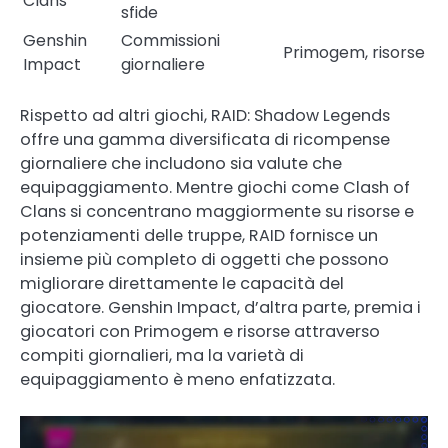
Clans
sfide
Genshin
Commissioni
Primogem, risorse
Impact
giornaliere
Rispetto ad altri giochi, RAID: Shadow Legends
offre una gamma diversificata di ricompense
giornaliere che includono sia valute che
equipaggiamento. Mentre giochi come Clash of
Clans si concentrano maggiormente su risorse e
potenziamenti delle truppe, RAID fornisce un
insieme più completo di oggetti che possono
migliorare direttamente le capacità del
giocatore. Genshin Impact, d’altra parte, premia i
giocatori con Primogem e risorse attraverso
compiti giornalieri, ma la varietà di
equipaggiamento è meno enfatizzata.