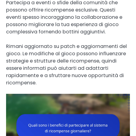
Partecipa a eventi o sfide della comunità che
possono offrire ricompense esclusive. Questi
eventi spesso incoraggiano la collaborazione e
possono migliorare la tua esperienza di gioco
complessiva fornendo bottini aggiuntivi.
Rimani aggiornato su patch e aggiornamenti del
gioco. Le modifiche al gioco possono influenzare
strategie e strutture delle ricompense, quindi
essere informati può aiutarti ad adattarti
rapidamente e a sfruttare nuove opportunità di
ricompense.