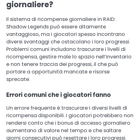
giornaliere?
Il sistema di ricompense giornaliere in RAID:
Shadow Legends può essere altamente
vantaggioso, ma i giocatori spesso incontrano
diversi svantaggi che ostacolano i loro progressi.
Problemi comuni includono trascurare i livelli di
ricompensa, gestire male lo spazio nell’inventario
e non tenere traccia dei progressi, il che può
portare a opportunità mancate e risorse
sprecate.
Errori comuni che i giocatori fanno
Un errore frequente è trascurare i diversi livelli di
ricompensa disponibili. I giocatori potrebbero non
rendersi conto che i bonus di accesso giornaliero
aumentano di valore nel tempo e che saltare
giorni consecutivi può resettare i loro progressi.