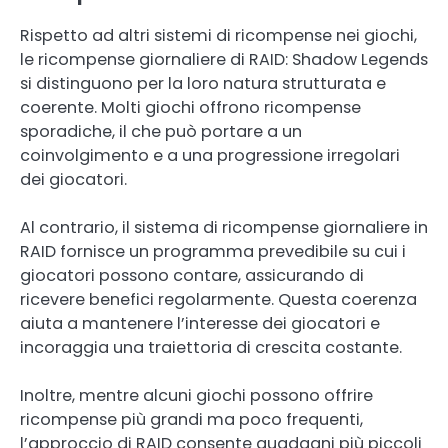
Rispetto ad altri sistemi di ricompense nei giochi,
le ricompense giornaliere di RAID: Shadow Legends
si distinguono per la loro natura strutturata e
coerente. Molti giochi offrono ricompense
sporadiche, il che può portare a un
coinvolgimento e a una progressione irregolari
dei giocatori.
Al contrario, il sistema di ricompense giornaliere in
RAID fornisce un programma prevedibile su cui i
giocatori possono contare, assicurando di
ricevere benefici regolarmente. Questa coerenza
aiuta a mantenere l’interesse dei giocatori e
incoraggia una traiettoria di crescita costante.
Inoltre, mentre alcuni giochi possono offrire
ricompense più grandi ma poco frequenti,
l’approccio di RAID consente guadagni più piccoli