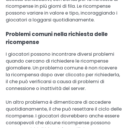
ricompense in più giorni di fila. Le ricompense
possono variare in valore e tipo, incoraggiando i
giocatori a loggarsi quotidianamente.
Problemi comuni nella richiesta delle
ricompense
I giocatori possono incontrare diversi problemi
quando cercano di richiedere le ricompense
giornaliere. Un problema comune è non ricevere
la ricompensa dopo aver cliccato per richiederla,
il che può verificarsi a causa di problemi di
connessione o inattività del server.
Un altro problema è dimenticare di accedere
quotidianamente, il che può resettare il ciclo delle
ricompense. I giocatori dovrebbero anche essere
consapevoli che alcune ricompense possono