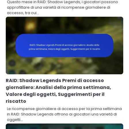
Questo mese in RAID: Shadow Legends, i giocatori possono
approfittare di una varietà di ricompense giornaliere di
accesso, tra cui…
RAID: Shadow Legends Premi di accesso
giornaliero: Analisi della prima settimana,
Valore degli oggetti, Suggerimenti per il
riscatto
Le ricompense giornaliere di accesso per la prima settimana
in RAID: Shadow Legends offrono ai giocatori una varietà di
oggetti…