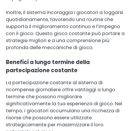
Inoltre, il sistema incoraggia i giocatori a loggarsi
quotidianamente, favorendo una routine che
supporta il miglioramento continuo e l’impegno
con il gioco. Questo gioco costante può portare a
strategie migliori e a una comprensione più
profonda delle meccaniche di gioco.
Benefici a lungo termine della
partecipazione costante
La partecipazione costante al sistema di
ricompense giornaliere offre vantaggi a lungo
termine che possono migliorare
significativamente la tua esperienza di gioco. Nel
tempo, i giocatori accumulano una ricchezza di
risorse che possono essere utilizzate
strategicamente per massimizzare il loro