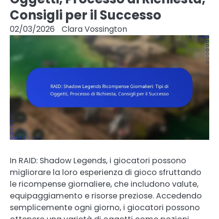
Consigli per il Successo
02/03/2026
Clara Vossington
In RAID: Shadow Legends, i giocatori possono
migliorare la loro esperienza di gioco sfruttando
le ricompense giornaliere, che includono valute,
equipaggiamento e risorse preziose. Accedendo
semplicemente ogni giorno, i giocatori possono