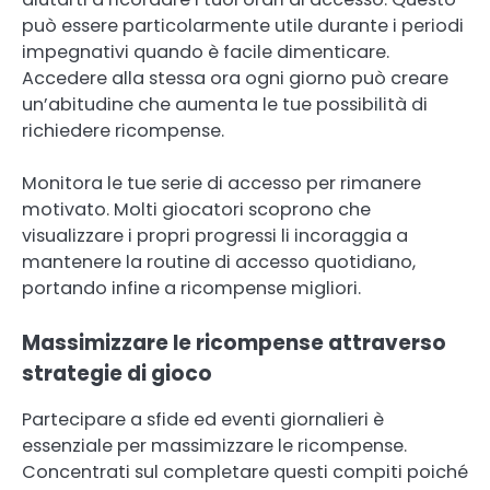
può essere particolarmente utile durante i periodi
impegnativi quando è facile dimenticare.
Accedere alla stessa ora ogni giorno può creare
un’abitudine che aumenta le tue possibilità di
richiedere ricompense.
Monitora le tue serie di accesso per rimanere
motivato. Molti giocatori scoprono che
visualizzare i propri progressi li incoraggia a
mantenere la routine di accesso quotidiano,
portando infine a ricompense migliori.
Massimizzare le ricompense attraverso
strategie di gioco
Partecipare a sfide ed eventi giornalieri è
essenziale per massimizzare le ricompense.
Concentrati sul completare questi compiti poiché