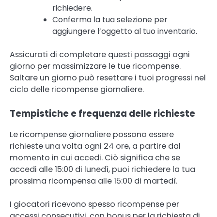
richiedere.
Conferma la tua selezione per
aggiungere l’oggetto al tuo inventario.
Assicurati di completare questi passaggi ogni
giorno per massimizzare le tue ricompense.
Saltare un giorno può resettare i tuoi progressi nel
ciclo delle ricompense giornaliere.
Tempistiche e frequenza delle richieste
Le ricompense giornaliere possono essere
richieste una volta ogni 24 ore, a partire dal
momento in cui accedi. Ciò significa che se
accedi alle 15:00 di lunedì, puoi richiedere la tua
prossima ricompensa alle 15:00 di martedì.
I giocatori ricevono spesso ricompense per
accessi consecutivi, con bonus per la richiesta di