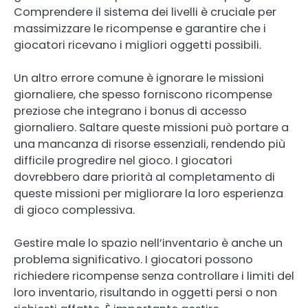
Comprendere il sistema dei livelli è cruciale per
massimizzare le ricompense e garantire che i
giocatori ricevano i migliori oggetti possibili.
Un altro errore comune è ignorare le missioni
giornaliere, che spesso forniscono ricompense
preziose che integrano i bonus di accesso
giornaliero. Saltare queste missioni può portare a
una mancanza di risorse essenziali, rendendo più
difficile progredire nel gioco. I giocatori
dovrebbero dare priorità al completamento di
queste missioni per migliorare la loro esperienza
di gioco complessiva.
Gestire male lo spazio nell’inventario è anche un
problema significativo. I giocatori possono
richiedere ricompense senza controllare i limiti del
loro inventario, risultando in oggetti persi o non