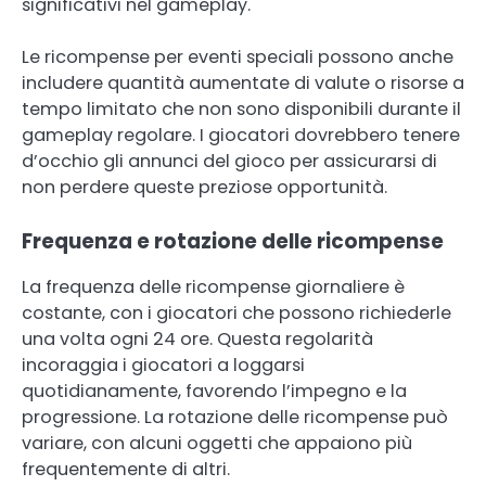
significativi nel gameplay.
Le ricompense per eventi speciali possono anche
includere quantità aumentate di valute o risorse a
tempo limitato che non sono disponibili durante il
gameplay regolare. I giocatori dovrebbero tenere
d’occhio gli annunci del gioco per assicurarsi di
non perdere queste preziose opportunità.
Frequenza e rotazione delle ricompense
La frequenza delle ricompense giornaliere è
costante, con i giocatori che possono richiederle
una volta ogni 24 ore. Questa regolarità
incoraggia i giocatori a loggarsi
quotidianamente, favorendo l’impegno e la
progressione. La rotazione delle ricompense può
variare, con alcuni oggetti che appaiono più
frequentemente di altri.