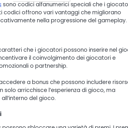
s
sono codici alfanumerici speciali che i giocato
 codici offrono vari vantaggi che migliorano
ificativamente nella progressione del gameplay.
caratteri che i giocatori possono inserire nel gi
incentivare il coinvolgimento dei giocatori e
romozionali o partnership.
o accedere a bonus che possono includere risors
n solo arricchisce l’esperienza di gioco, ma
all’interno del gioco.
i
s possono sbloccare una varietà di premi. I pre