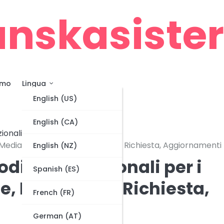
nskasiste
amo
Lingua
English (US)
English (CA)
ionali
Media: Piattaforme, Processo di Richiesta, Aggiornamenti
English (NZ)
dici Promozionali per i
Spanish (ES)
e, Processo di Richiesta,
French (FR)
German (AT)