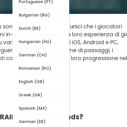
Portuguese (PT)
Bulgarian (BG)
 sono codici alfanumerici unici che i giocatori
Dutch (BE)
mi in-game, migliorando la loro esperienza di g
 varie piattaforme, tra cui iOS, Android e PC,
Hungarian (HU)
eguendo un semplice insieme di passaggi, i
German (CH)
i codici per potenziare la loro progressione ne
Romanian (RO)
English (GB)
Greek (GR)
Spanish (MX)
i RAID: Shadow Legends?
German (DE)