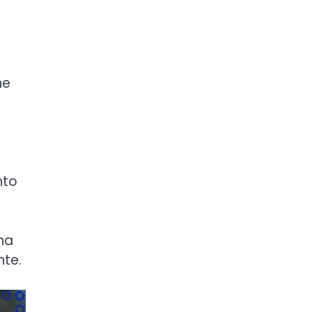
he
nto
una
nte.