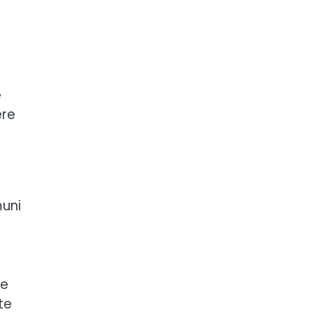
e
ere
muni
te
te