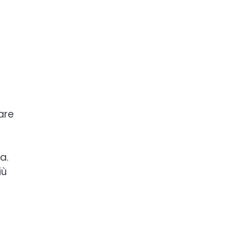
are
a.
iù