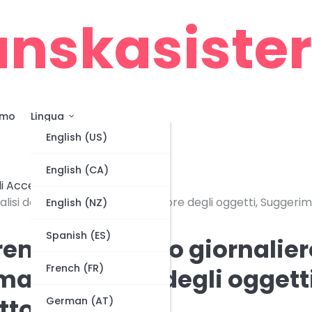
nskasiste
amo
Lingua
English (US)
English (CA)
i Accesso Giornaliero
lisi della prima settimana, Valore degli oggetti, Suggerim
English (NZ)
Spanish (ES)
emi di accesso giornalier
French (FR)
imana, Valore degli oggetti
tto
German (AT)