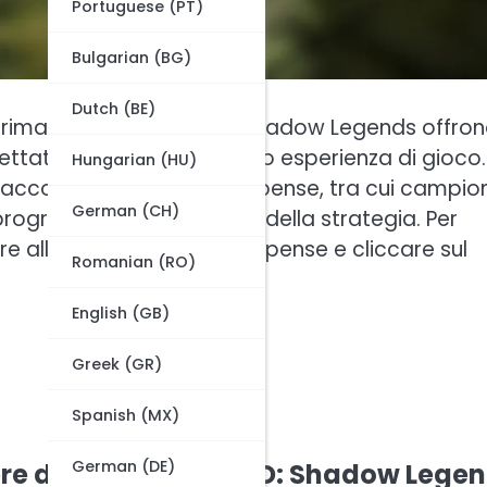
Portuguese (PT)
Bulgarian (BG)
Dutch (BE)
prima settimana in RAID: Shadow Legends offron
ettati per migliorare la loro esperienza di gioco.
Hungarian (HU)
accogliere diverse ricompense, tra cui campion
German (CH)
rogressione e lo sviluppo della strategia. Per
 alla sezione delle ricompense e cliccare sul
Romanian (RO)
English (GB)
Greek (GR)
Spanish (MX)
German (DE)
ere di accesso in RAID: Shadow Lege