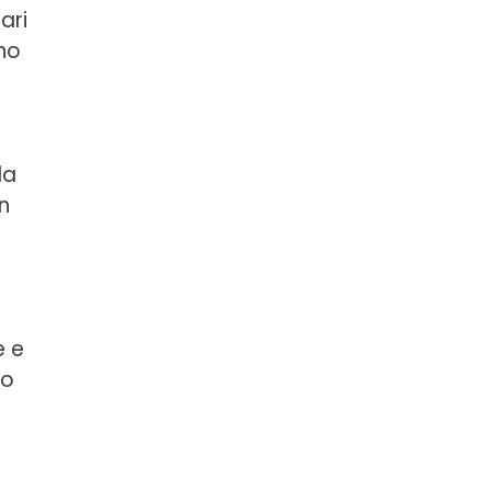
ari
ono
la
n
e e
no