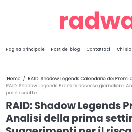
Skip
radwa
to
content
Pagina principale
Post del blog
Contattaci
Chi si
Home
RAID: Shadow Legends Calendario dei Premi d
RAID: Shadow Legends Premi di accesso giornaliero: Ana
per il riscatto
RAID: Shadow Legends Pr
Analisi della prima sett
Suggerimenti per il risca